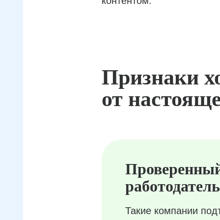
контентом.
Признаки х
от настояще
Проверенны
работодатель
Такие компании под