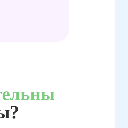
тельны
ты?