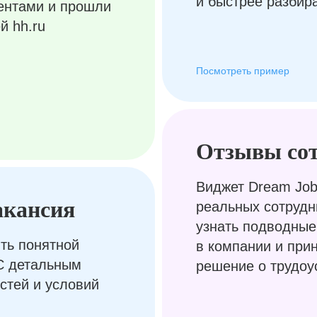
и быстрее разбир
ентами и прошли
й hh.ru
Посмотреть пример
Отзывы со
Виджет Dream Job
акансия
реальных сотрудн
узнать подводные
ть понятной
в компании и при
С детальным
решение о трудоу
стей и условий