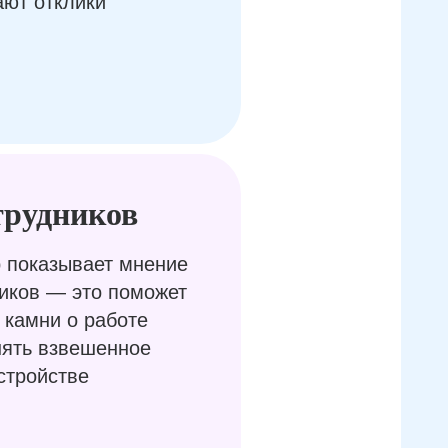
ают отклики
трудников
 показывает мнение
иков — это поможет
 камни о работе
нять взвешенное
стройстве