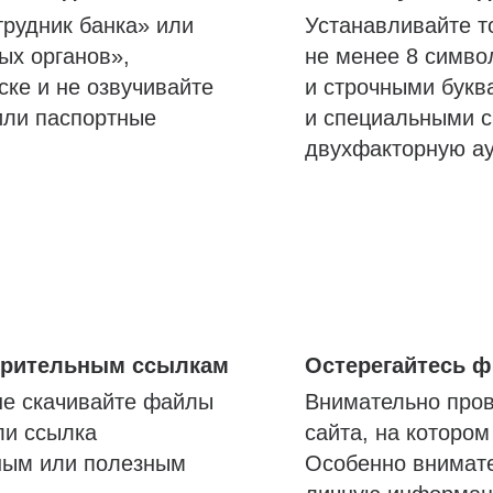
трудник банка» или
Устанавливайте т
ых органов»,
не менее 8 симво
ске и не озвучивайте
и строчными букв
или паспортные
и специальными с
двухфакторную а
озрительным ссылкам
Остерегайтесь 
не скачивайте файлы
Внимательно пров
ли ссылка
сайта, на которо
ным или полезным
Особенно внимате