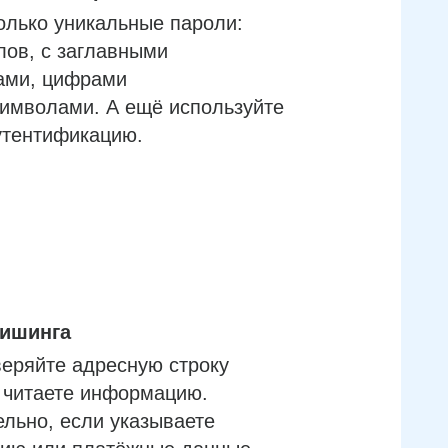
олько уникальные пароли:
лов, с заглавными
ами, цифрами
имволами. А ещё используйте
утентификацию.
фишинга
еряйте адресную строку
м читаете информацию.
льно, если указываете