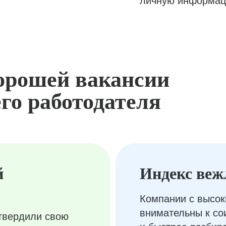
личную информац
орошей вакансии
го работодателя
й
Индекс веж
Компании с высок
внимательны к с
твердили свою