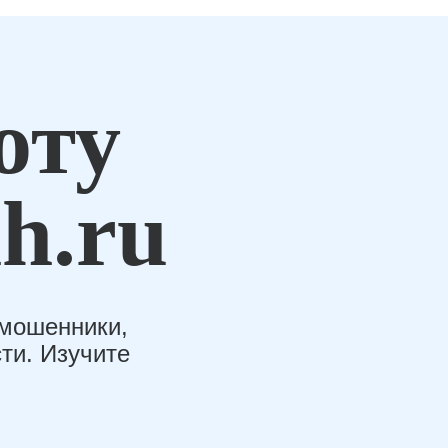
оту
h.ru
-мошенники,
ти. Изучите