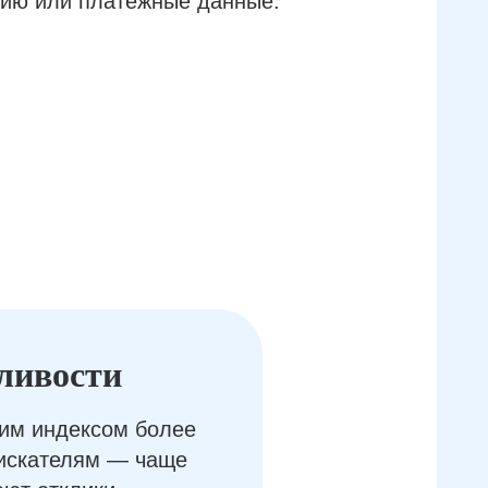
ию или платёжные данные.
ливости
им индексом более
оискателям — чаще