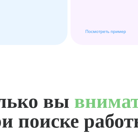
Посмотреть пример
лько вы
внима
и поиске рабо