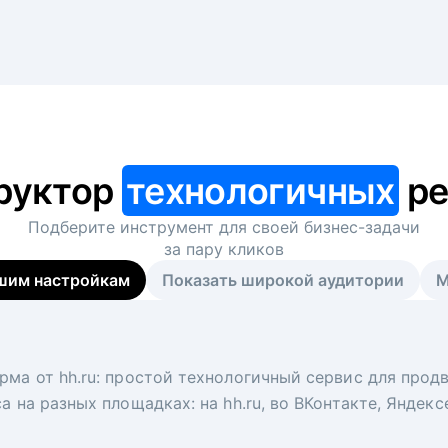
руктор
технологичных
ре
Подберите инструмент для своей
бизнес-задачи
за пару кликов
шим настройкам
Показать широкой аудитории
М
я
 рекрутер
рма от hh.ru: простой технологичный сервис для прод
 для вакансий на главной странице hh.ru. Увеличивает
под ключ. Решите, сколько кандидатов и когда вам нуж
а на разных площадках: на hh.ru, во ВКонтакте, Яндек
ологи, рекрутеры и проектные менеджеры hh.ru с цел
тов