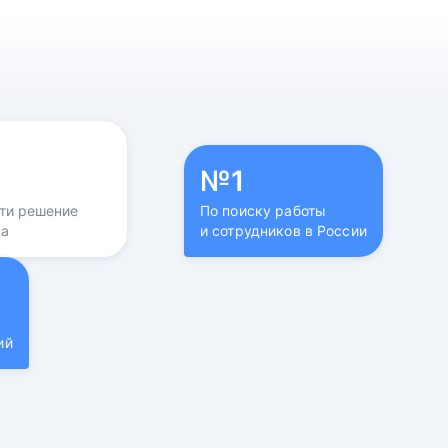
№1
йти решение
По поиску работы
са
и сотрудников в России
ий