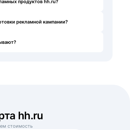
ламных продуктов hh.ru?
готовки рекламной кампании?
ывают?
рта hh.ru
аем стоимость