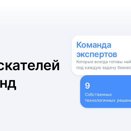
б
Команда
экспертов
скателей
Которые всегда готовы на
под каждую задачу бизне
нд
9
Собственных
технологичных решен