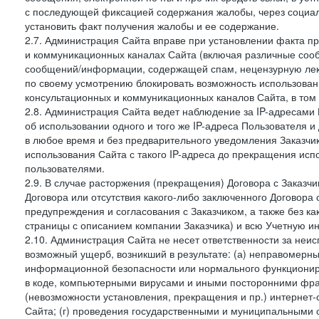
с последующей фиксацией содержания жалобы, через социа
установить факт получения жалобы и ее содержание.
2.7. Администрация Сайта вправе при установлении факта 
и коммуникационных каналах Сайта (включая различные сооб
сообщений/информации, содержащей спам, нецензурную лекс
по своему усмотрению блокировать возможность использов
консультационных и коммуникационных каналов Сайта, в том 
2.8. Администрация Сайта ведет наблюдение за IP-адресами 
об использовании одного и того же IP-адреса Пользователя 
в любое время и без предварительного уведомления Заказчи
использования Сайта с такого IP-адреса до прекращения исп
пользователями.
2.9. В случае расторжения (прекращения) Договора с Заказч
Договора или отсутствия какого-либо заключенного Договора
предупреждения и согласования с Заказчиком, а также без к
страницы с описанием компании Заказчика) и всю Учетную и
2.10. Администрация Сайта не несет ответственности за неи
возможный ущерб, возникший в результате: (а) неправомерн
информационной безопасности или нормального функциониров
в коде, компьютерными вирусами и иными посторонними фраг
(невозможности установления, прекращения и пр.) интернет
Сайта; (г) проведения государственными и муниципальными 