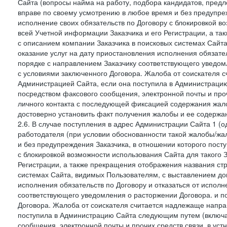
Сайта (вопросы найма на работу, подбора кандидатов, пред
вправе по своему усмотрению в любое время и без предупреж
исполнение своих обязательств по Договору с блокировкой в
всей Учетной информации Заказчика и его Регистрации, а т
с описанием компании Заказчика в поисковых системах Сайт
оказание услуг на дату приостановления исполнения обязате
порядке с направлением Заказчику соответствующего уведом
с условиями заключенного Договора. Жалоба от соискателя 
Администрацией Сайта, если она поступила в Администрацию 
посредством факсового сообщения, электронной почты и проч
личного контакта с последующей фиксацией содержания жал
достоверно установить факт получения жалобы и ее содержа
2.6. В случае поступления в адрес Администрации Сайта 1 (од
работодателя (при условии обоснованности такой жалобы/жа
и без предупреждения Заказчика, в отношении которого пост
с блокировкой возможности использования Сайта для такого 
Регистрации, а также прекращения отображения названия ст
системах Сайта, видимых Пользователям, с выставлением до
исполнения обязательств по Договору и отказаться от испол
соответствующего уведомления о расторжении Договора. и п
Договора. Жалоба от соискателя считается надлежаще напра
поступила в Администрацию Сайта следующим путем (включая
сообщения, электронной почты и прочих средств связи, в уст