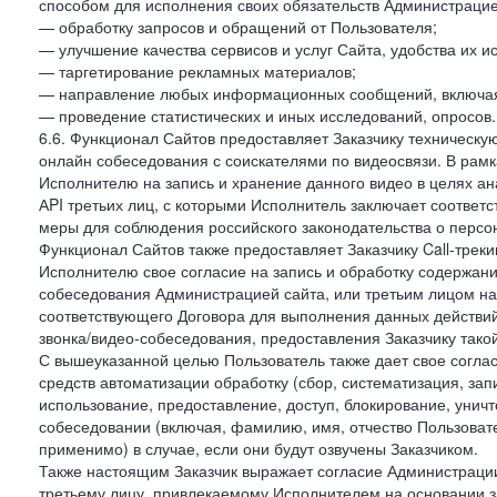
способом для исполнения своих обязательств Администрацие
— обработку запросов и обращений от Пользователя;
— улучшение качества сервисов и услуг Сайта, удобства их и
— таргетирование рекламных материалов;
— направление любых информационных сообщений, включая
— проведение статистических и иных исследований, опросов.
6.6. Функционал Сайтов предоставляет Заказчику техническ
онлайн собеседования с соискателями по видеосвязи. В рамк
Исполнителю на запись и хранение данного видео в целях а
АPI третьих лиц, с которыми Исполнитель заключает соотве
меры для соблюдения российского законодательства о персон
Функционал Сайтов также предоставляет Заказчику Call-трекинг
Исполнителю свое согласие на запись и обработку содержани
собеседования Администрацией сайта, или третьим лицом на
соответствующего Договора для выполнения данных действий
звонка/видео-собеседования, предоставления Заказчику такой
С вышеуказанной целью Пользователь также дает свое согла
средств автоматизации обработку (сбор, систематизация, зап
использование, предоставление, доступ, блокирование, унич
собеседовании (включая, фамилию, имя, отчество Пользоват
применимо) в случае, если они будут озвучены Заказчиком.
Также настоящим Заказчик выражает согласие Администраци
третьему лицу, привлекаемому Исполнителем на основании з